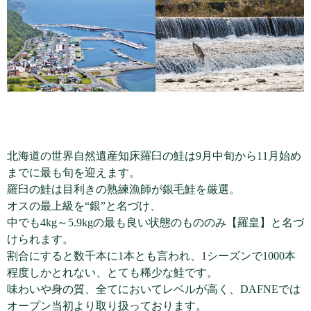
北海道の世界自然遺産知床羅臼の鮭は9月中旬から11月始め
までに最も旬を迎えます。
羅臼の鮭は目利きの熟練漁師が銀毛鮭を厳選。
オスの最上級を“銀”と名づけ、
中でも4kg～5.9kgの最も良い状態のもののみ【羅皇】と名づ
けられます。
割合にすると数千本に1本とも言われ、1シーズンで1000本
程度しかとれない、とても稀少な鮭です。
味わいや身の質、全てにおいてレベルが高く、DAFNEでは
オープン当初より取り扱っております。