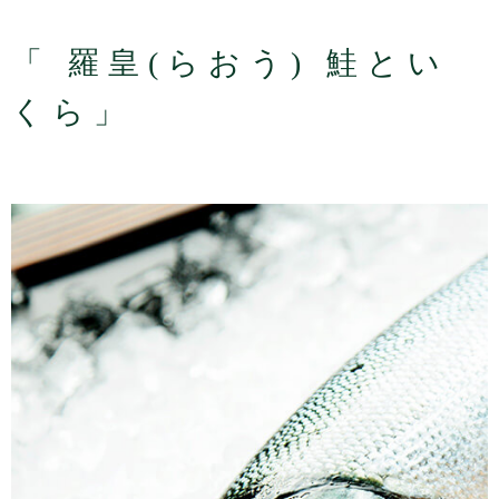
「 羅皇(らおう) 鮭とい
くら」