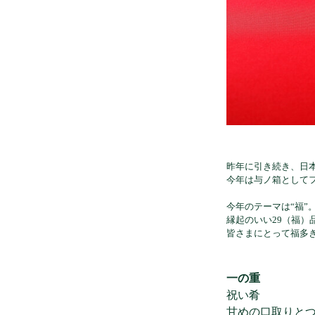
昨年に引き続き、日
今年は与ノ箱として
今年のテーマは“福”
縁起のいい29（福
皆さまにとって福多
一の重
祝い肴
甘めの口取りと