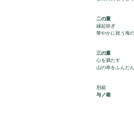
二の重
縁起担ぎ
華やかに祝う海
三の重
心を満たす
山の幸をふんだ
別箱
与ノ箱