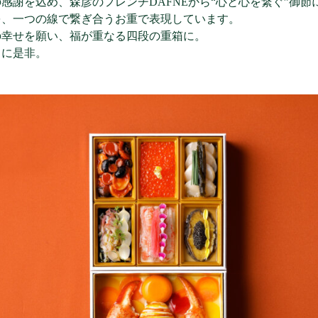
の感謝を込め、森彦のフレンチDAFNEから“心と心を繋ぐ”御
を、一つの線で繋ぎ合うお重で表現しています。
の幸せを願い、福が重なる四段の重箱に。
りに是非。