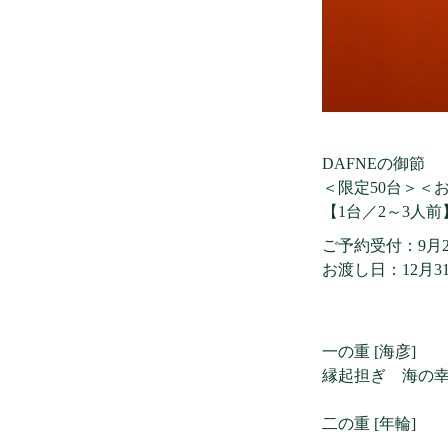
DAFNEの御節
＜限定50台＞＜
【1台／2～3人前】3
ご予約受付：9月20
お渡し日：12月31日(水
一の重 [海彦]
縁起担ぎ 海の
二の重 [年輪]