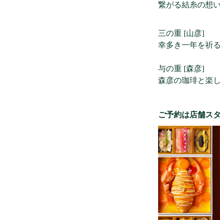
繋がる結糸の想
三の重 [山彦]
幸多き一年を祈
与の重 [森彦]
森彦の珈琲と楽
ご予約は店舗ス