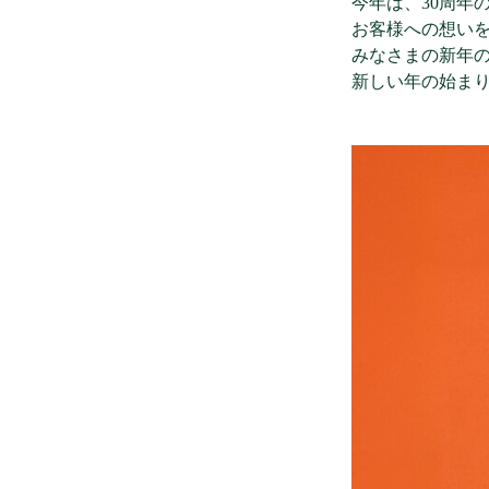
今年は、30周年
お客様への想い
みなさまの新年
新しい年の始ま