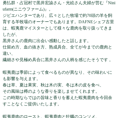
勇払群・占冠村で黒井宏諭さん・光絵さん夫婦が営む『Nini
ufarm(ニニウファーム)』。
ジビエハンターであり、広々とした牧場で約70頭の羊を飼
育する羊牧場のオーナーでもあります。DAFNEシェフ古里
は、蝦夷鹿マイスターとして様々な鹿肉を取り扱ってきま
したが、
黒井さんの鹿肉に出会い感動したと話します。
仕留め方、血の抜き方、熟成具合、全てが今までの鹿肉と
違い、
繊細さや見極め具合に黒井さんの人柄を感じたそうです 。
蝦夷鹿は季節によって食べるものが異なり、その味わいに
も影響を与えます。
春は草、夏は果実、秋は木の実、冬は木の皮を食べ、
その風味は樽のような香りを楽しませてくれます。
この時期ならではの旨味と香りを蓄えた蝦夷鹿肉を今回余
すことなくご提供いたします。
蝦夷鹿肉のロースト、蝦夷鹿肉と牡蠣のコンソメ、