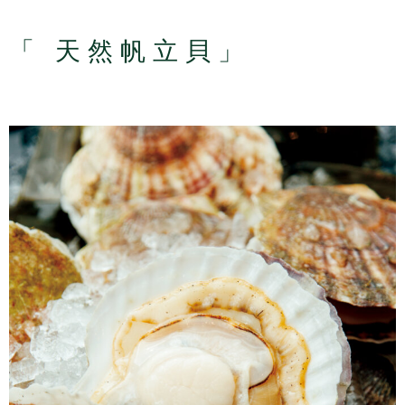
「 天然帆立貝」