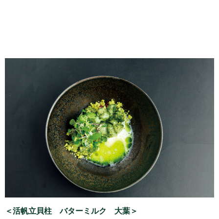
＜活帆立貝柱 バターミルク 大葉＞